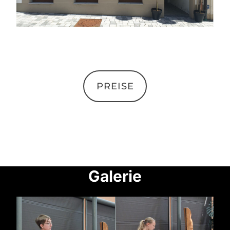
PREISE
Galer
ie