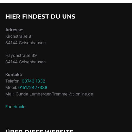
HIER FINDEST DU UNS
Adresse:
Kirchstraße 8
84144 Geisenhausen
Haydnstraße 39
84144 Geisenhausen
Kontakt:
Telefon:
08743 1832
Mobil:
015172427338
Mail: Gunda.Lemberger-Tremmel@t-online.de
Facebook
ÜBER DIESE WEBSITE