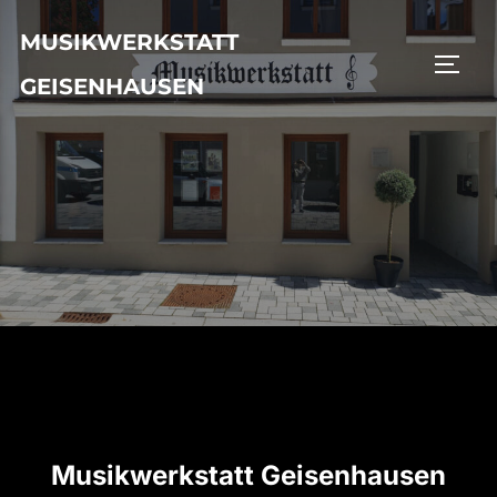
Zu
MUSIKWERKSTATT
Inhalten
SEIT
springen
GEISENHAUSEN
Musikwerkstatt Geisenhausen